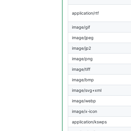
application/rtf
image/gif
image/jpeg
image/jp2
image/png
image/tiff
image/bmp
image/svg+xml
image/webp
image/x-icon
application/kswps