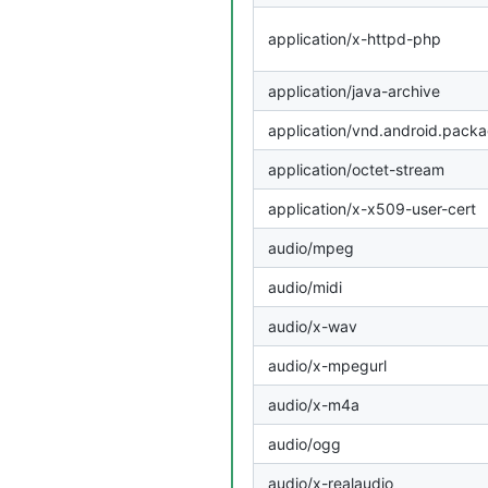
application/x-httpd-php
application/java-archive
application/vnd.android.pack
application/octet-stream
application/x-x509-user-cert
audio/mpeg
audio/midi
audio/x-wav
audio/x-mpegurl
audio/x-m4a
audio/ogg
audio/x-realaudio