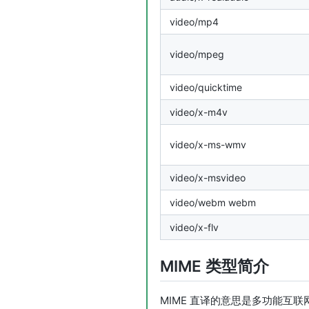
video/mp4
video/mpeg
video/quicktime
video/x-m4v
video/x-ms-wmv
video/x-msvideo
video/webm webm
video/x-flv
MIME 类型简介
MIME 直译的意思是多功能