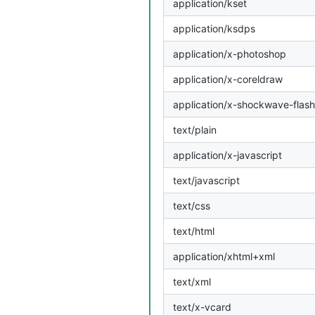
application/kset
application/ksdps
application/x-photoshop
application/x-coreldraw
application/x-shockwave-flas
text/plain
application/x-javascript
text/javascript
text/css
text/html
application/xhtml+xml
text/xml
text/x-vcard