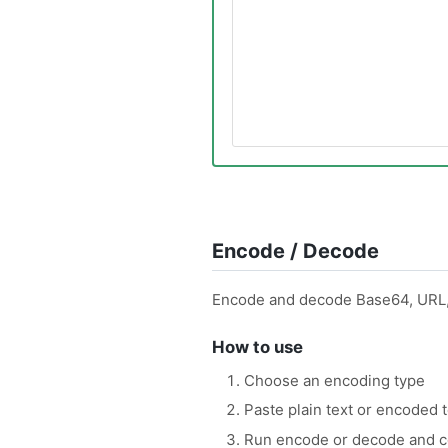
Encode / Decode
Encode and decode Base64, URL, 
How to use
Choose an encoding type
Paste plain text or encoded t
Run encode or decode and co